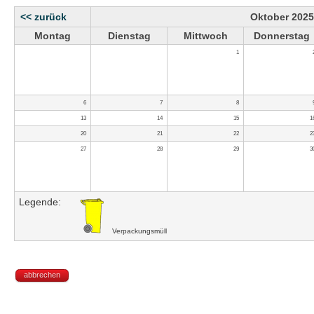
<< zurück
Oktober 2025
Montag
Dienstag
Mittwoch
Donnerstag
1
6
7
8
13
14
15
1
20
21
22
2
27
28
29
3
Legende:
Verpackungsmüll
abbrechen