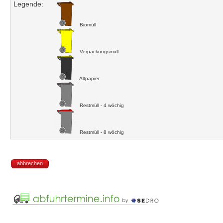
Legende:
Biomüll
Verpackungsmüll
Altpapier
Restmüll - 4 wöchig
Restmüll - 8 wöchig
abbrechen