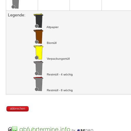
Legende:
Altpapier
Biomüll
Verpackungsmüll
Restmüll - 4 wöchig
Restmüll - 8 wöchig
abbrechen