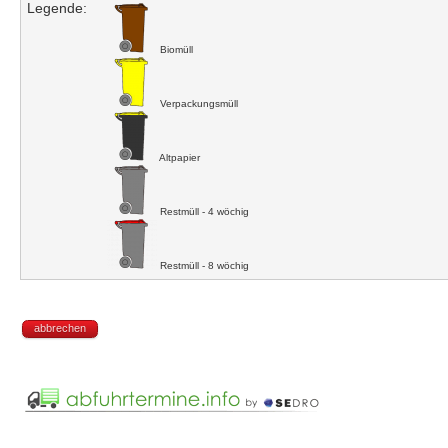
Legende:
Biomüll
Verpackungsmüll
Altpapier
Restmüll - 4 wöchig
Restmüll - 8 wöchig
abbrechen