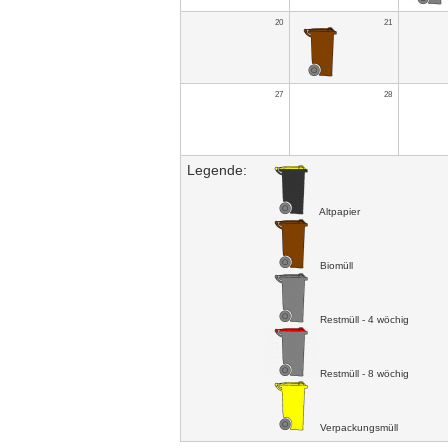
20
21
27
28
Legende:
Altpapier
Biomüll
Restmüll - 4 wöchig
Restmüll - 8 wöchig
Verpackungsmüll