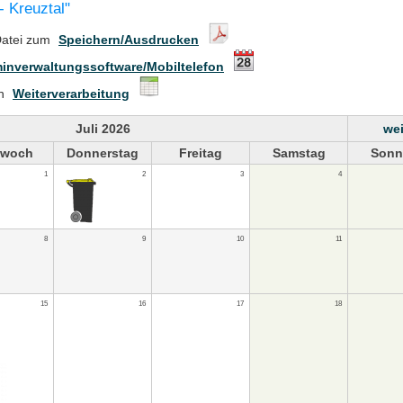
- Kreuztal"
Datei zum
Speichern/Ausdrucken
inverwaltungssoftware/Mobiltelefon
en
Weiterverarbeitung
Juli 2026
wei
twoch
Donnerstag
Freitag
Samstag
Sonn
1
2
3
4
8
9
10
11
15
16
17
18