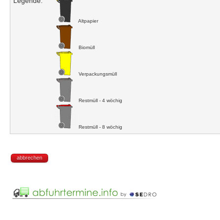
Legende:
Altpapier
Biomüll
Verpackungsmüll
Restmüll - 4 wöchig
Restmüll - 8 wöchig
abbrechen