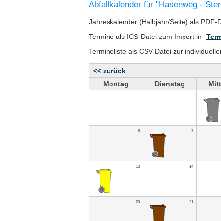
Abfallkalender für "Hasenweg - St
Jahreskalender (Halbjahr/Seite) als PDF-
Termine als ICS-Datei zum Import in
Term
Termineliste als CSV-Datei zur individuell
<< zurück
Montag
Dienstag
Mit
6
7
13
14
20
21