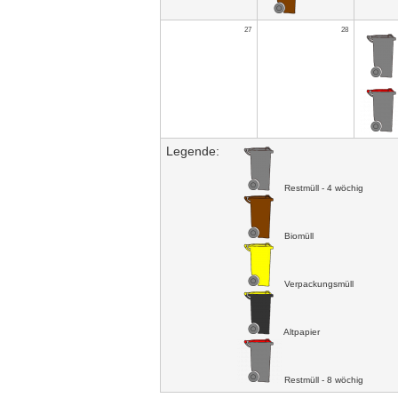
27
28
Legende:
Restmüll - 4 wöchig
Biomüll
Verpackungsmüll
Altpapier
Restmüll - 8 wöchig