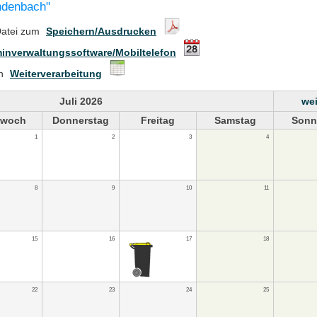
endenbach"
Datei zum
Speichern/Ausdrucken
inverwaltungssoftware/Mobiltelefon
en
Weiterverarbeitung
Juli 2026
wei
twoch
Donnerstag
Freitag
Samstag
Sonn
1
2
3
4
8
9
10
11
15
16
17
18
22
23
24
25