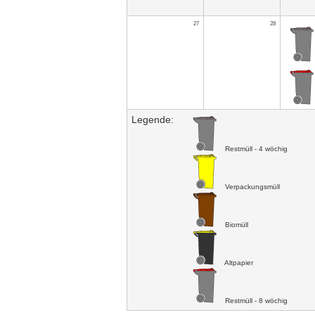
27
28
Legende:
Restmüll - 4 wöchig
Verpackungsmüll
Biomüll
Altpapier
Restmüll - 8 wöchig