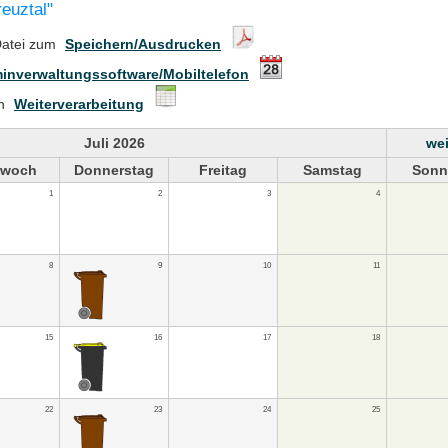
reuztal"
Datei zum
Speichern/Ausdrucken
inverwaltungssoftware/Mobiltelefon
en
Weiterverarbeitung
Juli 2026
wei
twoch
Donnerstag
Freitag
Samstag
Sonn
1
2
3
4
8
9
10
11
15
16
17
18
22
23
24
25