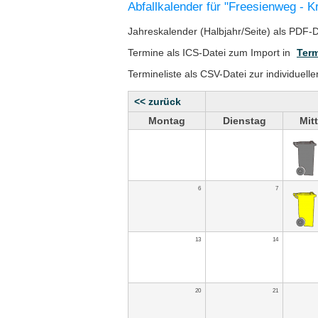
Abfallkalender für "Freesienweg - K
Jahreskalender (Halbjahr/Seite) als PDF-
Termine als ICS-Datei zum Import in
Term
Termineliste als CSV-Datei zur individuell
<< zurück
Montag
Dienstag
Mit
6
7
13
14
20
21