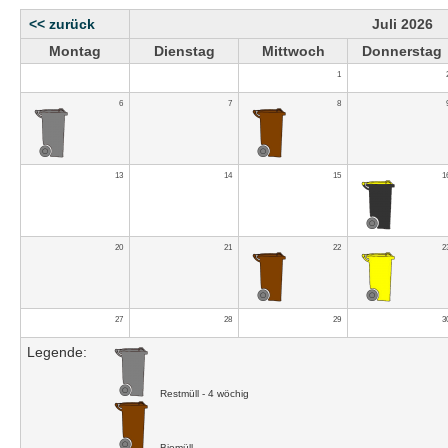
<< zurück
Juli 2026
Montag
Dienstag
Mittwoch
Donnerstag
1
6
7
8
13
14
15
1
20
21
22
2
27
28
29
3
Legende:
Restmüll - 4 wöchig
Biomüll