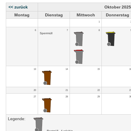
<< zurück
Oktober 2025
Montag
Dienstag
Mittwoch
Donnerstag
1
6
7
8
Sperrmüll
13
14
15
1
20
21
22
2
27
28
29
3
Legende:
Restmüll - 4 wöchig