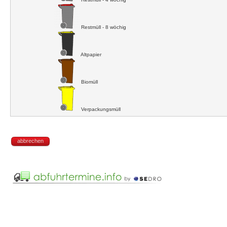
Restmüll - 8 wöchig
Altpapier
Biomüll
Verpackungsmüll
abbrechen