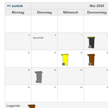
<< zurück
Mai 2025
Montag
Dienstag
Mittwoch
Donnerstag
5
6
7
Sperrmüll
12
13
14
1
19
20
21
2
26
27
28
2
Legende: