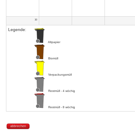
30
Legende:
Altpapier
Biomüll
Verpackungsmüll
Restmüll - 4 wöchig
Restmüll - 8 wöchig
abbrechen